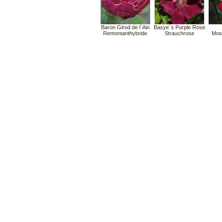
Baron Girod de l´Ain
Basye´s Purple Rose
Remontanthybride
Strauchrose
Mos