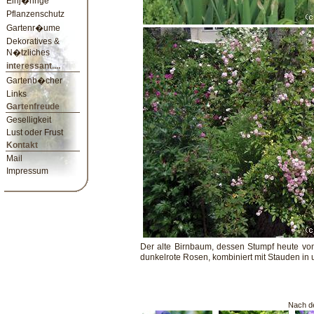
Einj�hrige
Pflanzenschutz
Gartenr�ume
Dekoratives &
N�tzliches
interessant....
Gartenb�cher
Links
Gartenfreude
Geselligkeit
Lust oder Frust
Kontakt
Mail
Impressum
Der alte Birnbaum, dessen Stumpf heute v
dunkelrote Rosen, kombiniert mit Stauden in 
Nach de