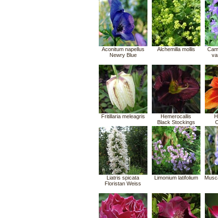
Aconitum napellus
Alchemilla mollis
Camp
Newry Blue
va
Fritillaria meleagris
Hemerocallis
H
Black Stockings
O
Liatris spicata
Limonium latifolium
Musc
Floristan Weiss