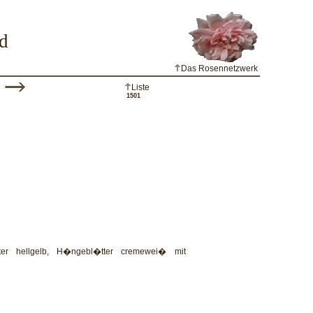
d
Das Rosennetzwerk
Liste
1501
ter hellgelb, H�ngebl�tter cremewei� mit