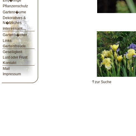
Einj�hrige
Pflanzenschutz
Gartenr�ume
Dekoratives &
N�tzliches
interessant....
Gartenb�cher
Links
Gartenfreude
Geselligkeit
Lust oder Frust
Kontakt
Mail
Impressum
zur Suche