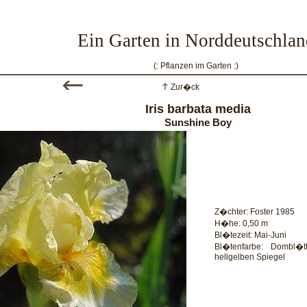
Ein Garten in Norddeutschlan
(: Pflanzen im Garten :)
Zur�ck
Iris barbata media
Sunshine Boy
Z�chter: Foster 1985
H�he: 0,50 m
Bl�tezeit: Mai-Juni
Bl�tenfarbe: Dombl�t
hellgelben Spiegel