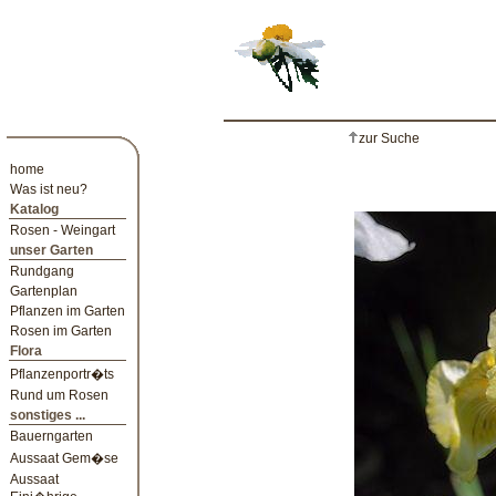
zur Suche
home
Was ist neu?
Katalog
Rosen - Weingart
unser Garten
Rundgang
Gartenplan
Pflanzen im Garten
Rosen im Garten
Flora
Pflanzenportr�ts
Rund um Rosen
sonstiges ...
Bauerngarten
Aussaat Gem�se
Aussaat