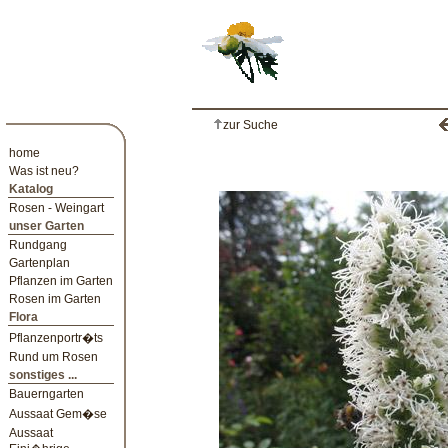
zur Suche
home
Was ist neu?
Katalog
Rosen - Weingart
unser Garten
Rundgang
Gartenplan
Pflanzen im Garten
Rosen im Garten
Flora
Pflanzenportr�ts
Rund um Rosen
sonstiges ...
Bauerngarten
Aussaat Gem�se
Aussaat