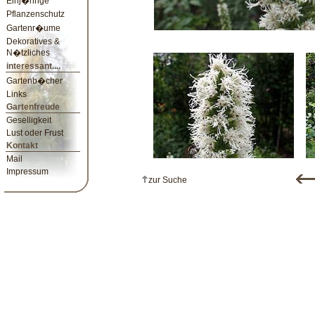
Einj�hrige
Pflanzenschutz
Gartenr�ume
Dekoratives &
N�tzliches
interessant....
Gartenb�cher
Links
Gartenfreude
Geselligkeit
Lust oder Frust
Kontakt
Mail
Impressum
zur Suche