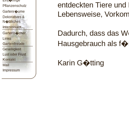
Einj�hrige
entdeckten Tiere und 
Pflanzenschutz
Gartenr�ume
Lebensweise, Vorko
Dekoratives &
N�tzliches
interessant....
Dadurch, dass das Wer
Gartenb�cher
Links
Hausgebrauch als f�r
Gartenfreude
Geselligkeit
Lust oder Frust
Kontakt
Karin G�tting
Mail
Impressum