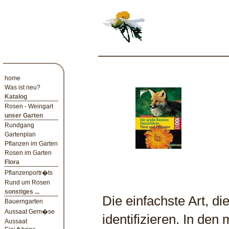
home
Was ist neu?
Katalog
Rosen - Weingart
unser Garten
Rundgang
Gartenplan
Pflanzen im Garten
Rosen im Garten
Flora
Pflanzenportr�ts
Rund um Rosen
sonstiges ...
Die einfachste Art, d
Bauerngarten
Aussaat Gem�se
identifizieren. In de
Aussaat