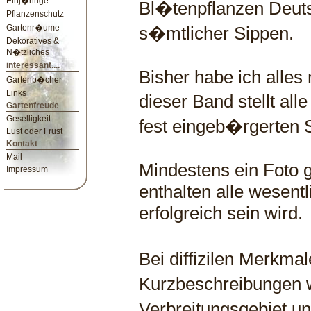
Einj�hrige
Bl�tenpflanzen Deuts
Pflanzenschutz
Gartenr�ume
s�mtlicher Sippen.
Dekoratives &
N�tzliches
interessant....
Bisher habe ich alle
Gartenb�cher
Links
dieser Band stellt a
Gartenfreude
Geselligkeit
fest eingeb�rgerten S
Lust oder Frust
Kontakt
Mail
Mindestens ein Foto g
Impressum
enthalten alle wesen
erfolgreich sein wird.
Bei diffizilen Merkma
Kurzbeschreibungen 
Verbreitungsgebiet u