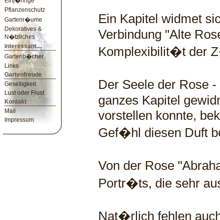
Einj�hrige
Pflanzenschutz
Ein Kapitel widmet s
Gartenr�ume
Dekoratives &
Verbindung "Alte Rosen
N�tzliches
interessant....
Komplexibilit�t der 
Gartenb�cher
Links
Gartenfreude
Der Seele der Rose - 
Geselligkeit
Lust oder Frust
ganzes Kapitel gewidm
Kontakt
Mail
vorstellen konnte, be
Impressum
Gef�hl diesen Duft b
Von der Rose "Abraha
Portr�ts, die sehr au
Nat�rlich fehlen auch