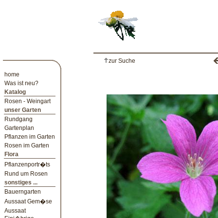
zur Suche
home
Was ist neu?
Katalog
Rosen - Weingart
unser Garten
Rundgang
Gartenplan
Pflanzen im Garten
Rosen im Garten
Flora
Pflanzenportr�ts
Rund um Rosen
sonstiges ...
Bauerngarten
Aussaat Gem�se
Aussaat