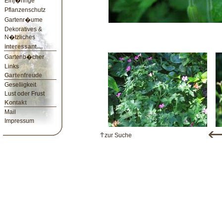
Einj�hrige
Pflanzenschutz
Gartenr�ume
Dekoratives &
N�tzliches
interessant....
Gartenb�cher
Links
Gartenfreude
Geselligkeit
Lust oder Frust
Kontakt
Mail
Impressum
zur Suche