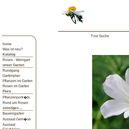
zur Suche
home
Was ist neu?
Katalog
Rosen - Weingart
unser Garten
Rundgang
Gartenplan
Pflanzen im Garten
Rosen im Garten
Flora
Pflanzenportr�ts
Rund um Rosen
sonstiges ...
Bauerngarten
Aussaat Gem�se
Aussaat