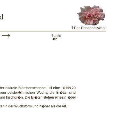
d
Das Rosennetzwerk
Liste
452
r blutrote Storchenschnabel, ist eine 10 bis 20
nem polster�hnlichen Wuchs, die Bl�tter sind
und frischgr�n. Die Bl�ten stehen einzeln �ber
cker in der Wuchsform und h�her als die Art.