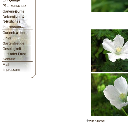
Einj�hrige
Pflanzenschutz
Gartenr�ume
Dekoratives &
N�tzliches
interessant....
Gartenb�cher
Links
Gartenfreude
Geselligkeit
Lust oder Frust
Kontakt
Mail
Impressum
zur Suche