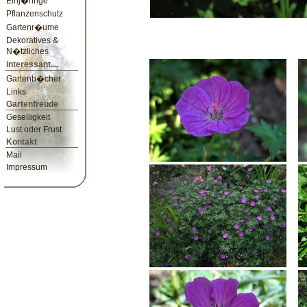
Einj�hrige
Pflanzenschutz
Gartenr�ume
Dekoratives &
N�tzliches
interessant....
Gartenb�cher
Links
Gartenfreude
Geselligkeit
Lust oder Frust
Kontakt
Mail
Impressum