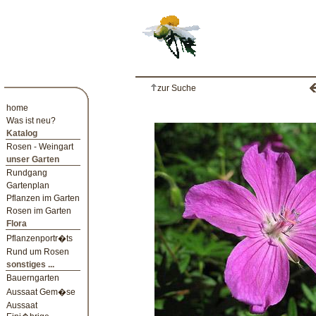
zur Suche
home
Was ist neu?
Katalog
Rosen - Weingart
unser Garten
Rundgang
Gartenplan
Pflanzen im Garten
Rosen im Garten
Flora
Pflanzenportr�ts
Rund um Rosen
sonstiges ...
Bauerngarten
Aussaat Gem�se
Aussaat