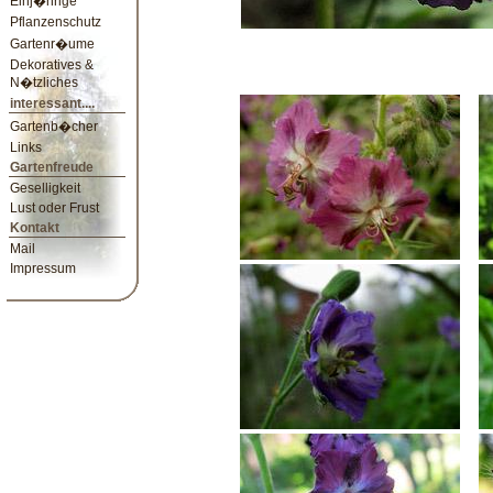
Einj�hrige
Pflanzenschutz
Gartenr�ume
Dekoratives &
N�tzliches
interessant....
Gartenb�cher
Links
Gartenfreude
Geselligkeit
Lust oder Frust
Kontakt
Mail
Impressum