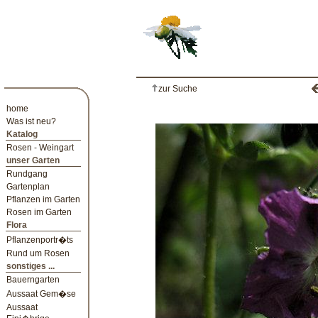
zur Suche
home
Was ist neu?
Katalog
Rosen - Weingart
unser Garten
Rundgang
Gartenplan
Pflanzen im Garten
Rosen im Garten
Flora
Pflanzenportr�ts
Rund um Rosen
sonstiges ...
Bauerngarten
Aussaat Gem�se
Aussaat