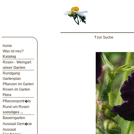
zur Suche
home
Was ist neu?
Katalog
Rosen - Weingart
unser Garten
Rundgang
Gartenplan
Pflanzen im Garten
Rosen im Garten
Flora
Pflanzenportr�ts
Rund um Rosen
sonstiges ...
Bauerngarten
Aussaat Gem�se
Aussaat