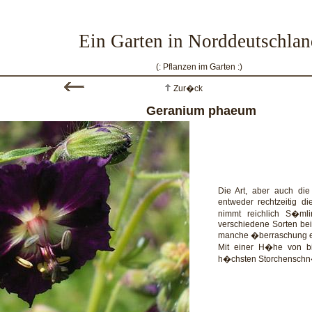
Ein Garten in Norddeutschlan
(: Pflanzen im Garten :)
Zur�ck
Geranium phaeum
Die Art, aber auch die
entweder rechtzeitig 
nimmt reichlich S�mli
verschiedene Sorten be
manche �berraschung e
Mit einer H�he von b
h�chsten Storchenschn