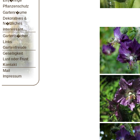
Einj�hrige
Pflanzenschutz
Gartenr�ume
Dekoratives &
N�tzliches
interessant....
Gartenb�cher
Links
Gartenfreude
Geselligkeit
Lust oder Frust
Kontakt
Mail
Impressum