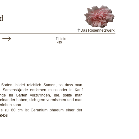
d
Das Rosennetzwerk
Liste
435
 Sorten, bildet reichlich Samen, so dass man
die Samenst�nde entfernen muss oder in Kauf
nge im Garten vorzufinden, die, sollte man
ieinander haben, sich gern vermischen und man
rleben kann.
is zu 80 cm ist Geranium phaeum einer der
�bel.