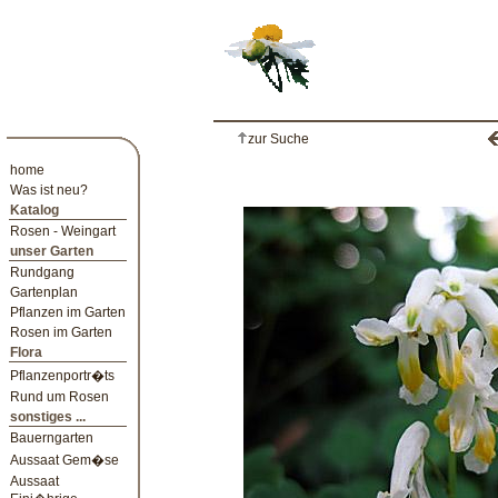
zur Suche
home
Was ist neu?
Katalog
Rosen - Weingart
unser Garten
Rundgang
Gartenplan
Pflanzen im Garten
Rosen im Garten
Flora
Pflanzenportr�ts
Rund um Rosen
sonstiges ...
Bauerngarten
Aussaat Gem�se
Aussaat