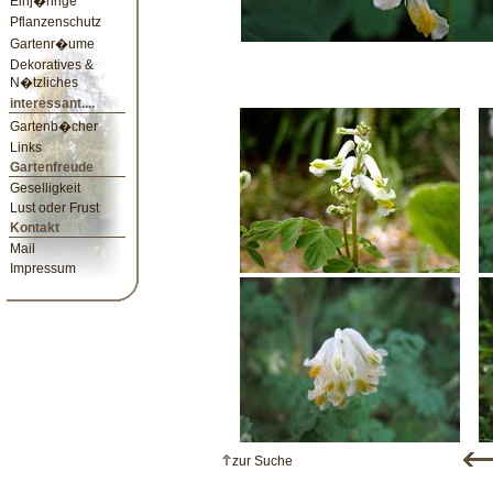
Einj�hrige
Pflanzenschutz
Gartenr�ume
Dekoratives &
N�tzliches
interessant....
Gartenb�cher
Links
Gartenfreude
Geselligkeit
Lust oder Frust
Kontakt
Mail
Impressum
zur Suche