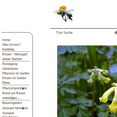
zur Suche
home
Was ist neu?
Katalog
Rosen - Weingart
unser Garten
Rundgang
Gartenplan
Pflanzen im Garten
Rosen im Garten
Flora
Pflanzenportr�ts
Rund um Rosen
sonstiges ...
Bauerngarten
Aussaat Gem�se
Aussaat