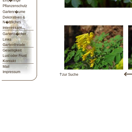
Einj�hrige
Pflanzenschutz
Gartenr�ume
Dekoratives &
N�tzliches
interessant....
Gartenb�cher
Links
Gartenfreude
Geselligkeit
Lust oder Frust
Kontakt
Mail
Impressum
zur Suche