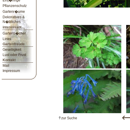
Einj�hrige
Pflanzenschutz
Gartenr�ume
Dekoratives &
N�tzliches
interessant....
Gartenb�cher
Links
Gartenfreude
Geselligkeit
Lust oder Frust
Kontakt
Mail
Impressum
zur Suche