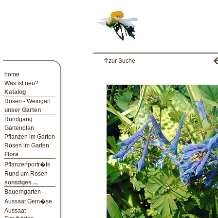
zur Suche
home
Was ist neu?
Katalog
Rosen - Weingart
unser Garten
Rundgang
Gartenplan
Pflanzen im Garten
Rosen im Garten
Flora
Pflanzenportr�ts
Rund um Rosen
sonstiges ...
Bauerngarten
Aussaat Gem�se
Aussaat