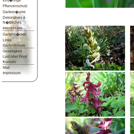
Einj�hrige
Pflanzenschutz
Gartenr�ume
Dekoratives &
N�tzliches
interessant....
Gartenb�cher
Links
Gartenfreude
Geselligkeit
Lust oder Frust
Kontakt
Mail
Impressum