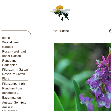
zur Suche
home
Was ist neu?
Katalog
Rosen - Weingart
unser Garten
Rundgang
Gartenplan
Pflanzen im Garten
Rosen im Garten
Flora
Pflanzenportr�ts
Rund um Rosen
sonstiges ...
Bauerngarten
Aussaat Gem�se
Aussaat