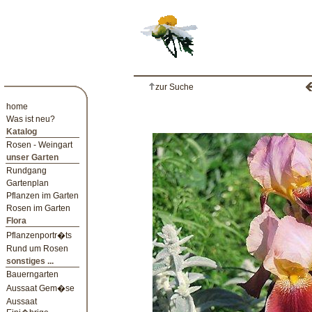
zur Suche
home
Was ist neu?
Katalog
Rosen - Weingart
unser Garten
Rundgang
Gartenplan
Pflanzen im Garten
Rosen im Garten
Flora
Pflanzenportr�ts
Rund um Rosen
sonstiges ...
Bauerngarten
Aussaat Gem�se
Aussaat