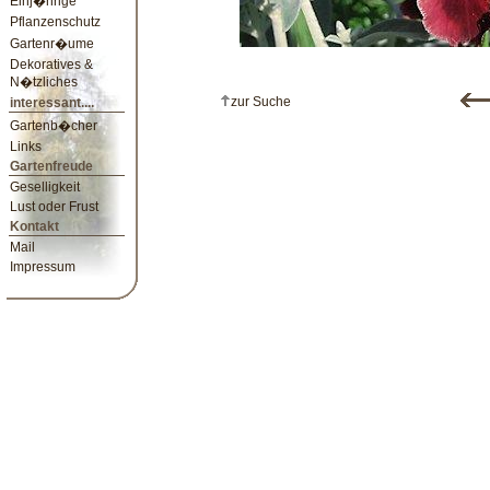
Einj�hrige
Pflanzenschutz
Gartenr�ume
Dekoratives &
N�tzliches
zur Suche
interessant....
Gartenb�cher
Links
Gartenfreude
Geselligkeit
Lust oder Frust
Kontakt
Mail
Impressum