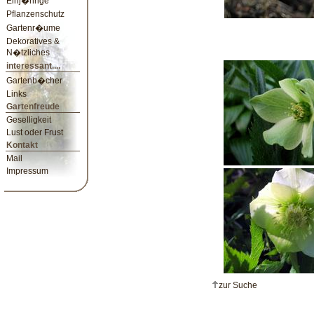
Einj�hrige
Pflanzenschutz
Gartenr�ume
Dekoratives &
N�tzliches
interessant....
Gartenb�cher
Links
Gartenfreude
Geselligkeit
Lust oder Frust
Kontakt
Mail
Impressum
zur Suche