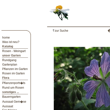
zur Suche
home
Was ist neu?
Katalog
Rosen - Weingart
unser Garten
Rundgang
Gartenplan
Pflanzen im Garten
Rosen im Garten
Flora
Pflanzenportr�ts
Rund um Rosen
sonstiges ...
Bauerngarten
Aussaat Gem�se
Aussaat