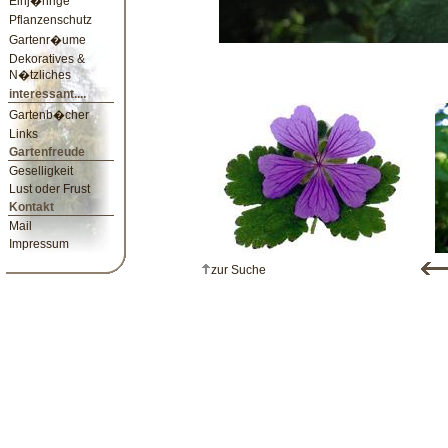
Einj�hrige
Pflanzenschutz
Gartenr�ume
Dekoratives &
N�tzliches
interessant....
Gartenb�cher
Links
Gartenfreude
Geselligkeit
Lust oder Frust
Kontakt
Mail
Impressum
zur Suche