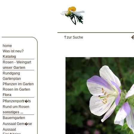
zur Suche
home
Was ist neu?
Katalog
Rosen - Weingart
unser Garten
Rundgang
Gartenplan
Pflanzen im Garten
Rosen im Garten
Flora
Pflanzenportr�ts
Rund um Rosen
sonstiges ...
Bauerngarten
Aussaat Gem�se
Aussaat