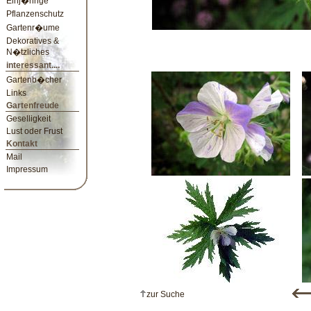
Einj�hrige
Pflanzenschutz
Gartenr�ume
Dekoratives &
N�tzliches
interessant....
Gartenb�cher
Links
Gartenfreude
Geselligkeit
Lust oder Frust
Kontakt
Mail
Impressum
zur Suche