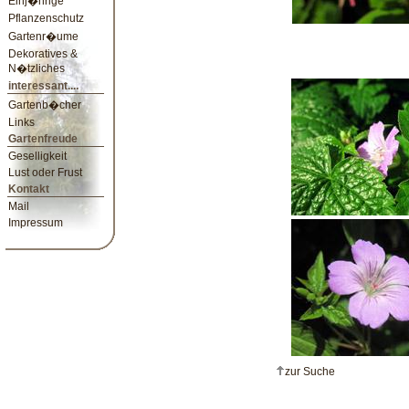
Einj�hrige
Pflanzenschutz
Gartenr�ume
Dekoratives &
N�tzliches
interessant....
Gartenb�cher
Links
Gartenfreude
Geselligkeit
Lust oder Frust
Kontakt
Mail
Impressum
zur Suche