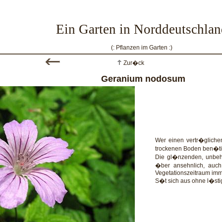
Ein Garten in Norddeutschlan
(: Pflanzen im Garten :)
Zur�ck
Geranium nodosum
Wer einen vertr�gliche
trockenen Boden ben�tigt,
Die gl�nzenden, unbeh
�ber ansehnlich, auc
Vegetationszeitraum imm
S�t sich aus ohne l�sti