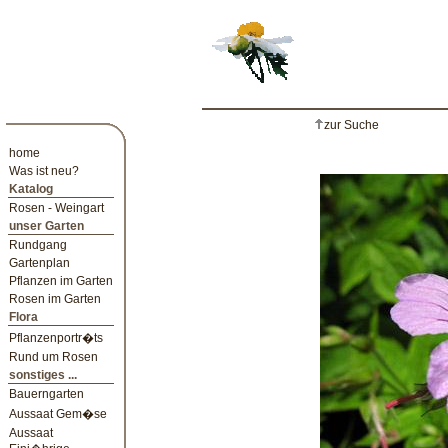
zur Suche
home
Was ist neu?
Katalog
Rosen - Weingart
unser Garten
Rundgang
Gartenplan
Pflanzen im Garten
Rosen im Garten
Flora
Pflanzenportr�ts
Rund um Rosen
sonstiges ...
Bauerngarten
Aussaat Gem�se
Aussaat