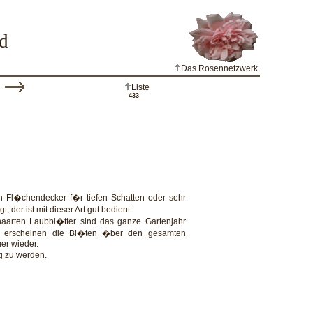
d
Das Rosennetzwerk
Liste
433
n Fl�chendecker f�r tiefen Schatten oder sehr
 der ist mit dieser Art gut bedient.
aarten Laubbl�tter sind das ganze Gartenjahr
h erscheinen die Bl�ten �ber den gesamten
er wieder.
g zu werden.