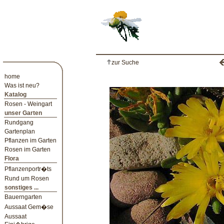
zur Suche
home
Was ist neu?
Katalog
Rosen - Weingart
unser Garten
Rundgang
Gartenplan
Pflanzen im Garten
Rosen im Garten
Flora
Pflanzenportr�ts
Rund um Rosen
sonstiges ...
Bauerngarten
Aussaat Gem�se
Aussaat