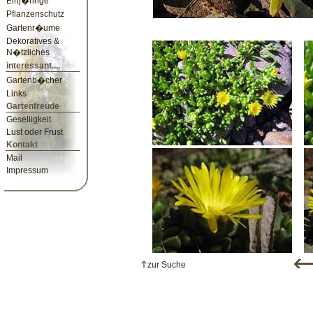
Einj�hrige
Pflanzenschutz
Gartenr�ume
Dekoratives &
N�tzliches
interessant....
Gartenb�cher
Links
Gartenfreude
Geselligkeit
Lust oder Frust
Kontakt
Mail
Impressum
zur Suche