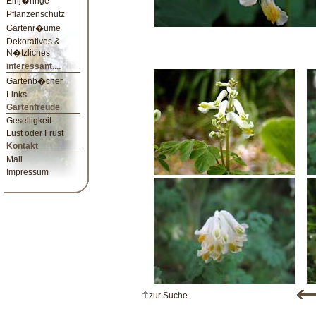
Einj�hrige
Pflanzenschutz
Gartenr�ume
Dekoratives &
N�tzliches
interessant....
Gartenb�cher
Links
Gartenfreude
Geselligkeit
Lust oder Frust
Kontakt
Mail
Impressum
zur Suche