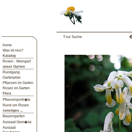
zur Suche
home
Was ist neu?
Katalog
Rosen - Weingart
unser Garten
Rundgang
Gartenplan
Pflanzen im Garten
Rosen im Garten
Flora
Pflanzenportr�ts
Rund um Rosen
sonstiges ...
Bauerngarten
Aussaat Gem�se
Aussaat