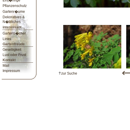
Einj�hrige
Pflanzenschutz
Gartenr�ume
Dekoratives &
N�tzliches
interessant....
Gartenb�cher
Links
Gartenfreude
Geselligkeit
Lust oder Frust
Kontakt
Mail
Impressum
zur Suche