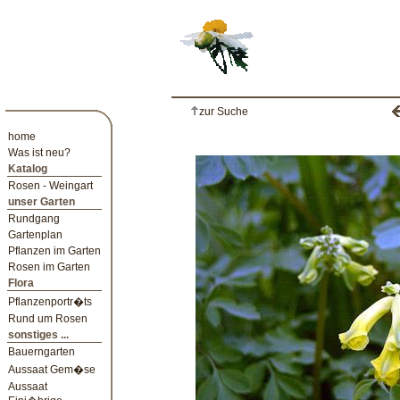
zur Suche
home
Was ist neu?
Katalog
Rosen - Weingart
unser Garten
Rundgang
Gartenplan
Pflanzen im Garten
Rosen im Garten
Flora
Pflanzenportr�ts
Rund um Rosen
sonstiges ...
Bauerngarten
Aussaat Gem�se
Aussaat