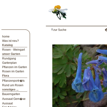
zur Suche
home
Was ist neu?
Katalog
Rosen - Weingart
unser Garten
Rundgang
Gartenplan
Pflanzen im Garten
Rosen im Garten
Flora
Pflanzenportr�ts
Rund um Rosen
sonstiges ...
Bauerngarten
Aussaat Gem�se
Aussaat