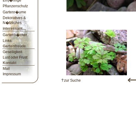
Einj�hrige
Pflanzenschutz
Gartenr�ume
Dekoratives &
N�tzliches
interessant....
Gartenb�cher
Links
Gartenfreude
Geselligkeit
Lust oder Frust
Kontakt
Mail
Impressum
zur Suche