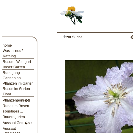
zur Suche
home
Was ist neu?
Katalog
Rosen - Weingart
unser Garten
Rundgang
Gartenplan
Pflanzen im Garten
Rosen im Garten
Flora
Pflanzenportr�ts
Rund um Rosen
sonstiges ...
Bauerngarten
Aussaat Gem�se
Aussaat