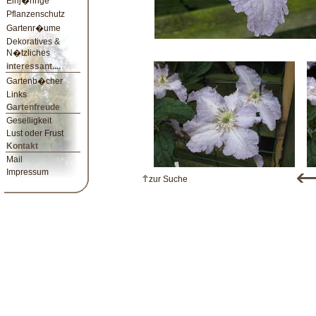
Einj�hrige
Pflanzenschutz
Gartenr�ume
Dekoratives &
N�tzliches
interessant....
Gartenb�cher
Links
Gartenfreude
Geselligkeit
Lust oder Frust
Kontakt
Mail
Impressum
zur Suche