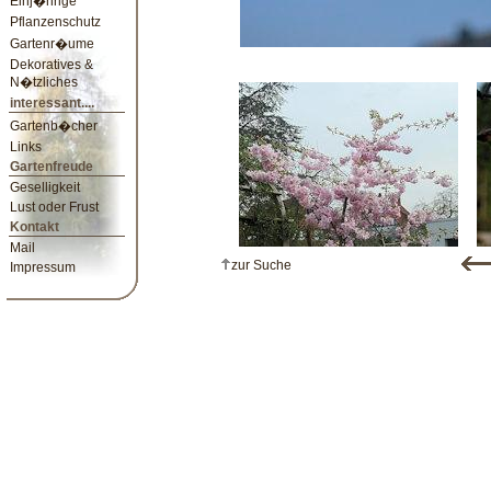
Einj�hrige
Pflanzenschutz
Gartenr�ume
Dekoratives &
N�tzliches
interessant....
Gartenb�cher
Links
Gartenfreude
Geselligkeit
Lust oder Frust
Kontakt
Mail
zur Suche
Impressum