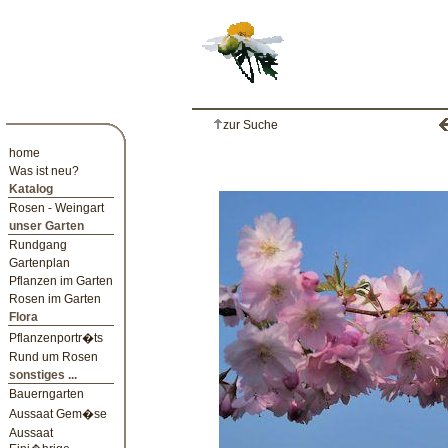
zur Suche
home
Was ist neu?
Katalog
Rosen - Weingart
unser Garten
Rundgang
Gartenplan
Pflanzen im Garten
Rosen im Garten
Flora
Pflanzenportr�ts
Rund um Rosen
sonstiges ...
Bauerngarten
Aussaat Gem�se
Aussaat