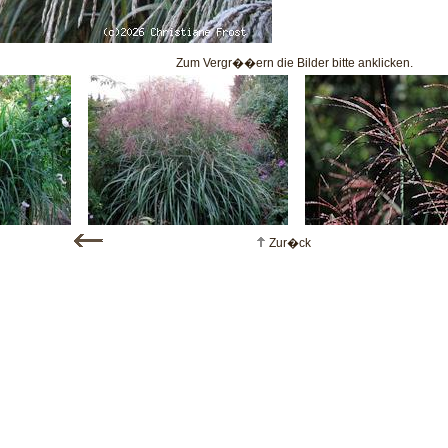
Zum Vergr��ern die Bilder bitte anklicken.
Zur�ck