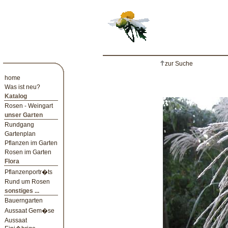
zur Suche
home
Was ist neu?
Katalog
Rosen - Weingart
unser Garten
Rundgang
Gartenplan
Pflanzen im Garten
Rosen im Garten
Flora
Pflanzenportr�ts
Rund um Rosen
sonstiges ...
Bauerngarten
Aussaat Gem�se
Aussaat