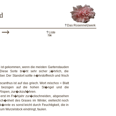
d
Das Rosennetzwerk
Liste
736
fs ist gekommen, wenn die meisten Gartenstauden
Diese Sorte bl�ht sehr sicher j�hrlich, die
ber. Der Standort sollte n�hrstoffreich und frisch
scanthus ist auf das griech. Wort
mischos
= Blatt
bezogen auf die hohen St�ngel und die
 Rispen, zur�ckzuf�hren.
n erst im Fr�hjahr zur�ckschneiden, abgesehen
ch�nheit des Grases im Winter, vielleicht noch
�nnte es sonst leicht durch Feuchtigkeit, die in
um Wurzelstock eindringt, faulen.