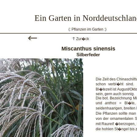
Ein Garten in Norddeutschlan
(: Pflanzen im Garten :)
Zur�ck
Miscanthus sinensis
Silberfeder
Die Zeit des Chinaschil
schon verbl�ht sind. 
Bl�tezeit ist August/Okto
sein, gern auch sonnig.
Die bot. Bezeichnung Mi
und
anthos
= Bl�te, 
seidenhaarigen, breiten
Die Pflanzen sollte ma
von der ornamentalen S
mit Raureif �berzogen, k
die hohlen St�ngel bis z