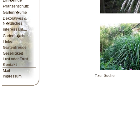
Einj�hrige
Pflanzenschutz
Gartenr�ume
Dekoratives &
N�tzliches
interessant....
Gartenb�cher
Links
Gartenfreude
Geselligkeit
Lust oder Frust
Kontakt
Mail
zur Suche
Impressum