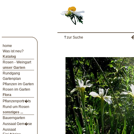
zur Suche
home
Was ist neu?
Katalog
Rosen - Weingart
unser Garten
Rundgang
Gartenplan
Pflanzen im Garten
Rosen im Garten
Flora
Pflanzenportr�ts
Rund um Rosen
sonstiges ...
Bauerngarten
Aussaat Gem�se
Aussaat