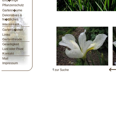
Einj�hrige
Pflanzenschutz
Gartenr�ume
Dekoratives &
N�tzliches
interessant....
Gartenb�cher
Links
Gartenfreude
Geselligkeit
Lust oder Frust
Kontakt
Mail
Impressum
zur Suche