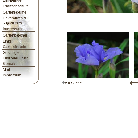
Einj�hrige
Pflanzenschutz
Gartenr�ume
Dekoratives &
N�tzliches
interessant....
Gartenb�cher
Links
Gartenfreude
Geselligkeit
Lust oder Frust
Kontakt
Mail
Impressum
zur Suche