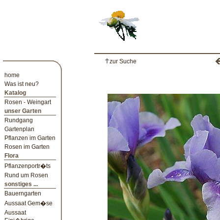
zur Suche
home
Was ist neu?
Katalog
Rosen - Weingart
unser Garten
Rundgang
Gartenplan
Pflanzen im Garten
Rosen im Garten
Flora
Pflanzenportr�ts
Rund um Rosen
sonstiges ...
Bauerngarten
Aussaat Gem�se
Aussaat