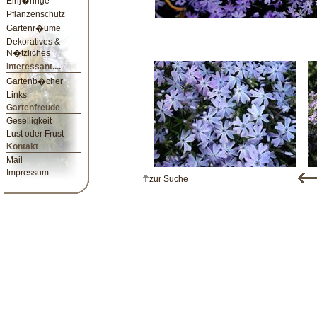
Einj�hrige
Pflanzenschutz
Gartenr�ume
Dekoratives &
N�tzliches
interessant....
Gartenb�cher
Links
Gartenfreude
Geselligkeit
Lust oder Frust
Kontakt
Mail
Impressum
zur Suche