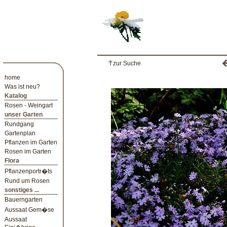
zur Suche
home
Was ist neu?
Katalog
Rosen - Weingart
unser Garten
Rundgang
Gartenplan
Pflanzen im Garten
Rosen im Garten
Flora
Pflanzenportr�ts
Rund um Rosen
sonstiges ...
Bauerngarten
Aussaat Gem�se
Aussaat