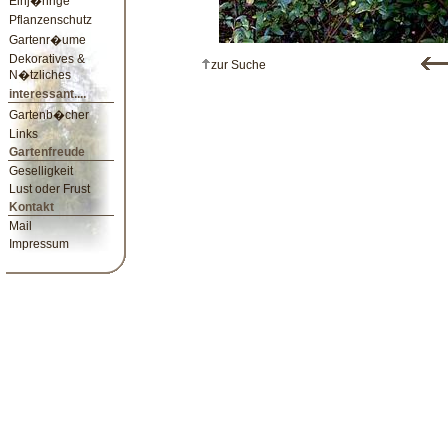
Einj�hrige
Pflanzenschutz
Gartenr�ume
Dekoratives &
zur Suche
N�tzliches
interessant....
Gartenb�cher
Links
Gartenfreude
Geselligkeit
Lust oder Frust
Kontakt
Mail
Impressum