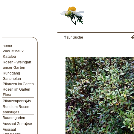
zur Suche
home
Was ist neu?
Katalog
Rosen - Weingart
unser Garten
Rundgang
Gartenplan
Pflanzen im Garten
Rosen im Garten
Flora
Pflanzenportr�ts
Rund um Rosen
sonstiges ...
Bauerngarten
Aussaat Gem�se
Aussaat