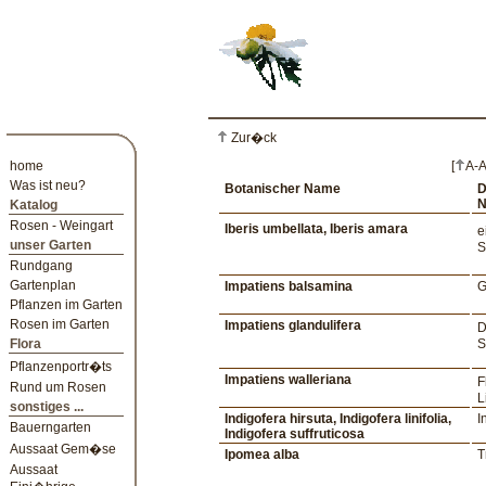
Zur�ck
home
[
A-
Was ist neu?
Botanischer Name
D
Katalog
Rosen - Weingart
Iberis umbellata, Iberis amara
e
unser Garten
S
Rundgang
Gartenplan
Impatiens balsamina
G
Pflanzen im Garten
Rosen im Garten
Impatiens glandulifera
D
Flora
S
Pflanzenportr�ts
Impatiens walleriana
F
Rund um Rosen
L
sonstiges ...
Indigofera hirsuta, Indigofera linifolia,
I
Bauerngarten
Indigofera suffruticosa
Aussaat Gem�se
Ipomea alba
T
Aussaat