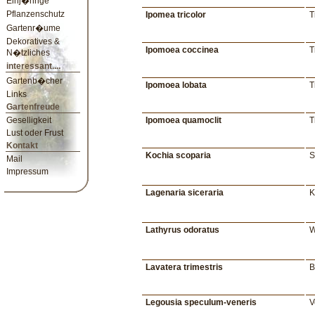
Einj�hrige
Pflanzenschutz
Ipomea tricolor
T
Gartenr�ume
Dekoratives &
Ipomoea coccinea
T
N�tzliches
interessant....
Gartenb�cher
Ipomoea lobata
T
Links
Gartenfreude
Geselligkeit
Ipomoea quamoclit
T
Lust oder Frust
Kontakt
Kochia scoparia
S
Mail
Impressum
Lagenaria siceraria
K
Lathyrus odoratus
W
Lavatera trimestris
B
Legousia speculum-veneris
V