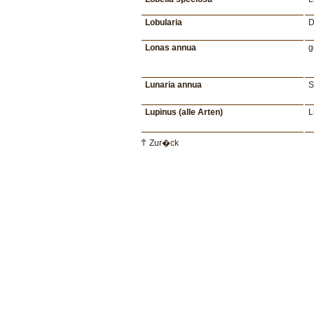
Lobularia
D
Lonas annua
g
Lunaria annua
S
Lupinus (alle Arten)
L
Zur�ck