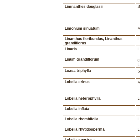
Limnanthes douglasii
S
Limonium sinuatum
M
Linanthus floribundus, Linanthus
L
grandiflorus
Linaria
L
Linum grandiflorum
g
L
Loasa triphylla
S
Lobelia erinus
M
Lobelia heterophylla
L
Lobelia inflata
L
Lobelia rhombifolia
L
Lobelia rhytidosperma
L
Lobelia speciosa
L