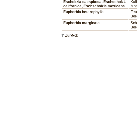
Escholtzia caespitosa, Eschscholzia
Kal
californica, Eschscholzia mexicana
Mo
Euphorbia heterophylla
Feu
Ber
Euphorbia marginata
Sch
Ber
Zur�ck