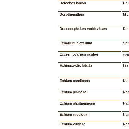
Dolochos lablab
He
Dorotheanthus
Mit
Dracocephalum moldavicum
Dra
Ecballium elaterium
Spr
Eccremocarpus scaber
Sc
Echinocystis lobata
Ige
Echium candicans
Nat
Echium pininana
Nat
Echium plantagineum
Nat
Echium russicum
Nat
Echium vulgare
Nat