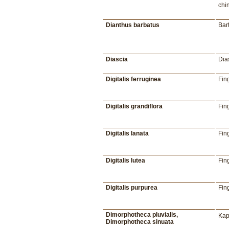
chi
Dianthus barbatus
Bar
Diascia
Dia
Digitalis ferruginea
Fin
Digitalis grandiflora
Fin
Digitalis lanata
Fin
Digitalis lutea
Fin
Digitalis purpurea
Fin
Dimorphotheca pluvialis,
Ka
Dimorphotheca sinuata