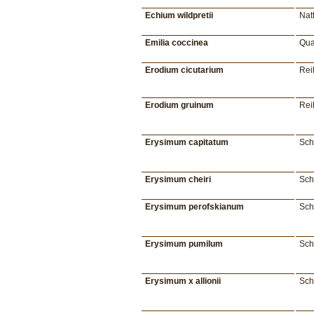
Echium wildpretii
Nat
Emilia coccinea
Qua
Erodium cicutarium
Rei
Erodium gruinum
Rei
Erysimum capitatum
Sch
Erysimum cheiri
Sch
Erysimum perofskianum
Sch
Erysimum pumilum
Sch
Erysimum x allionii
Sch