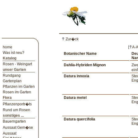
Zur�ck
home
[
A-
Was ist neu?
Botanischer Name
Deu
Na
Katalog
Rosen - Weingart
Dahlia-Hybriden Mignon
Zwe
unser Garten
ein
Rundgang
Datura innoxia
Ste
Eng
Gartenplan
Pflanzen im Garten
Rosen im Garten
Flora
Datura metel
Ste
Eng
Pflanzenportr�ts
Rund um Rosen
sonstiges ...
Datura quercifolia
Ste
Bauerngarten
Eng
Aussaat Gem�se
Aussaat