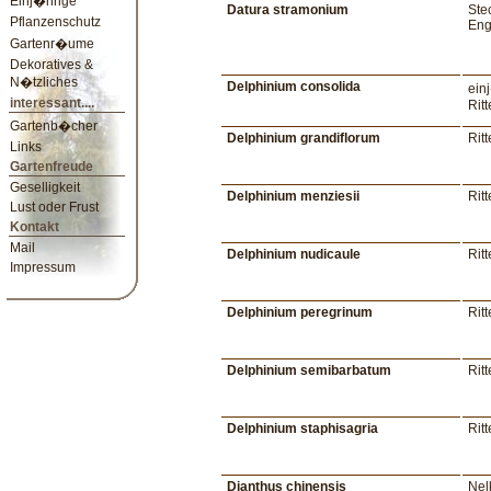
Einj�hrige
Datura stramonium
Ste
Pflanzenschutz
Eng
Gartenr�ume
Dekoratives &
N�tzliches
Delphinium consolida
ein
interessant....
Rit
Gartenb�cher
Delphinium grandiflorum
Rit
Links
Gartenfreude
Geselligkeit
Delphinium menziesii
Rit
Lust oder Frust
Kontakt
Mail
Delphinium nudicaule
Rit
Impressum
Delphinium peregrinum
Rit
Delphinium semibarbatum
Rit
Delphinium staphisagria
Rit
Dianthus chinensis
Nel